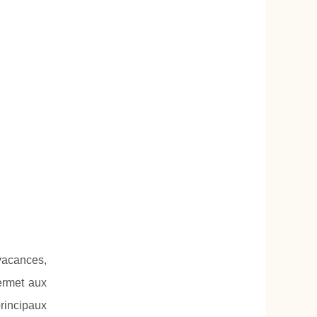
 vacances,
ermet aux
principaux