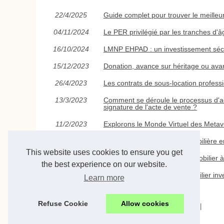
22/4/2025
Guide complet pour trouver le meilleu
04/11/2024
Le PER privilégié par les tranches d'â
16/10/2024
LMNP EHPAD : un investissement sécuri
15/12/2023
Donation, avance sur héritage ou ava
26/4/2023
Les contrats de sous-location profess
13/3/2023
Comment se déroule le processus d'ach
signature de l'acte de vente ?
11/2/2023
Explorons le Monde Virtuel des Metav
11/7/2022
Contactez cette agence immobilière e
This website uses cookies to ensure you get
22/6/2022
Tout savoir sur le marché immobilier
the best experience on our website.
22/6/2022
Dans quel type de bien immobilier inv
Learn more
Refuse Cookie
Allow cookies
© 2026
Immobilier-delmas.com
|
Cookies Policy
|
RSS
|
|
Powered by
vBulletin®
Version 5.7.0