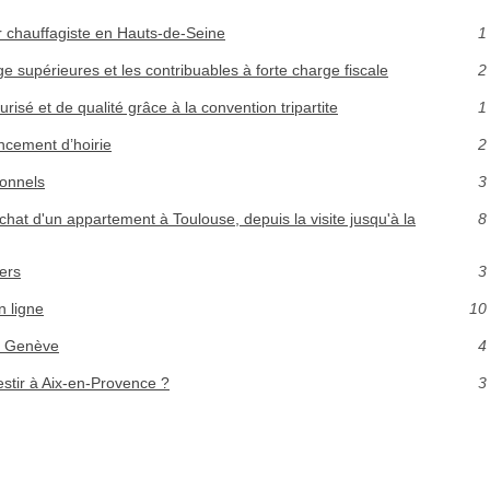
r chauffagiste en Hauts-de-Seine
1
ge supérieures et les contribuables à forte charge fiscale
2
sé et de qualité grâce à la convention tripartite
1
ncement d’hoirie
2
ionnels
3
at d'un appartement à Toulouse, depuis la visite jusqu'à la
8
ers
3
n ligne
10
 à Genève
4
estir à Aix-en-Provence ?
3