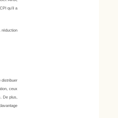
PI qu’il a
a réduction
distribuer
tion, ceux
. De plus,
t davantage