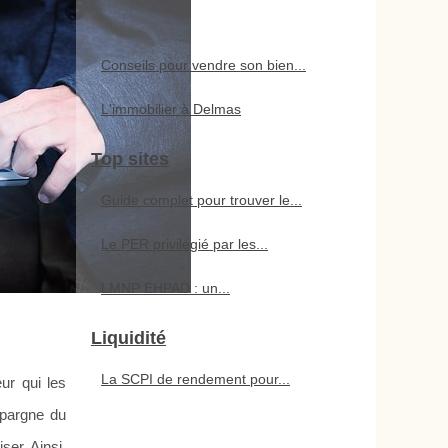
Conseils pour vendre son bien...
L'immobilier à Delmas
Top sites
Guide complet pour trouver le...
Le PER privilégié par les...
LMNP EHPAD : un...
Liquidité
La SCPI de rendement pour...
ur qui les
épargne du
ser. Ainsi,