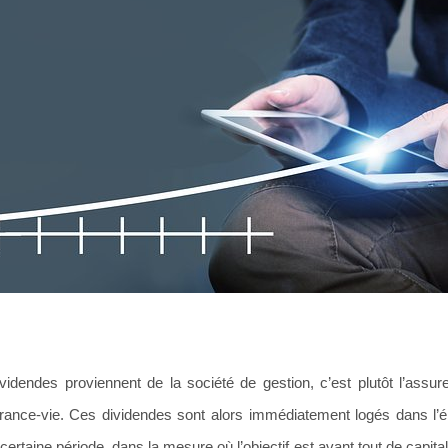
videndes proviennent de la société de gestion, c’est plutôt l’assure
rance-vie. Ces dividendes sont alors immédiatement logés dans l’
 certaine période, dans la mesure où l’objectif est avant tout de capitali