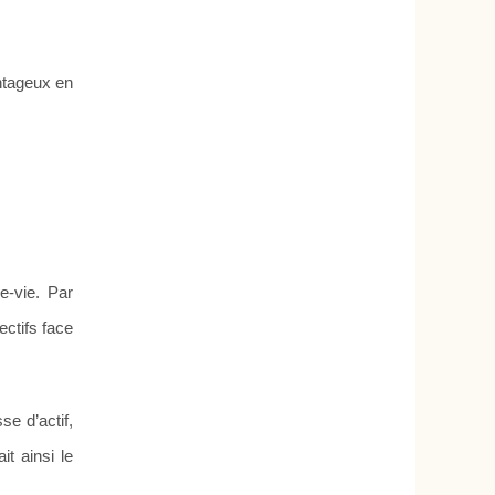
ntageux en
e-vie. Par
ctifs face
se d’actif,
it ainsi le