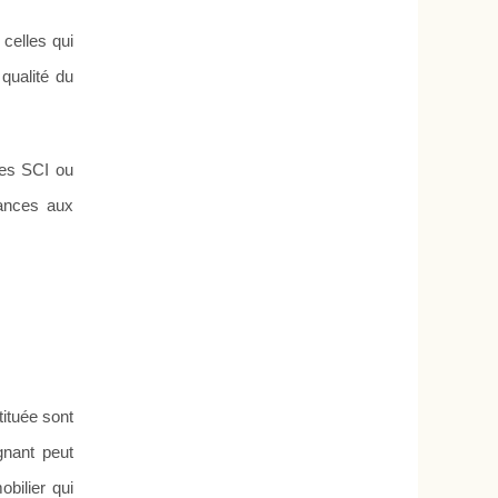
celles qui
qualité du
les SCI ou
mances aux
tituée sont
gnant peut
bilier qui