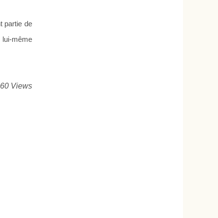
t partie de
er lui-même
460 Views